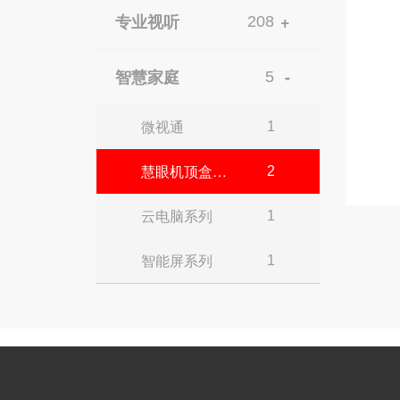
专业视听
+
208
智慧家庭
-
5
微视通
1
慧眼机顶盒系列
2
云电脑系列
1
智能屏系列
1