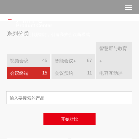
产品中心
Product Center
系列分类
以智慧引领智能，创造高效会议新模式
智慧屏与教育
视频会议
-
智能会议
+
+
45
67
11
会议终端
终端外设
会议预约
平台产品
无纸化办公
电容互动屏
15
11
9
10
54
1
开始对比