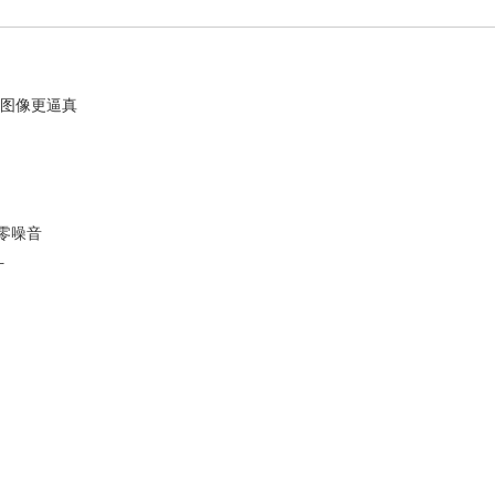
，图像更逼真
零噪音
计