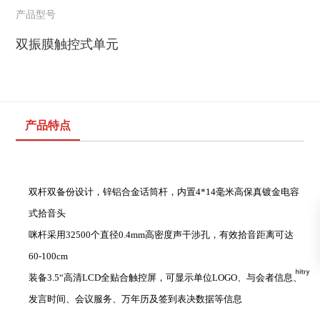
产品型号
双振膜触控式单元
产品特点
双杆双备份设计，锌铝合金话筒杆，内置
4*
14毫米高保真镀金电容
式拾音头
咪杆采用
32
500个直径0.4mm高密度声干涉孔，有效拾音距离可达
60-100
cm
装备3.
5“高清
LCD全贴合触控屏，可显示单位LOGO、与会者信息、
发言时间、会议服务、万年历及签到表决数据等
信息