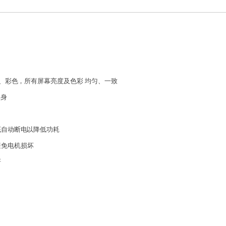
、彩
色
，所
有
屏幕
亮
度及
色
彩 均匀、一致
本身
底
自
动断
电
以降
低
功耗
避
免
电机
损
坏
秆