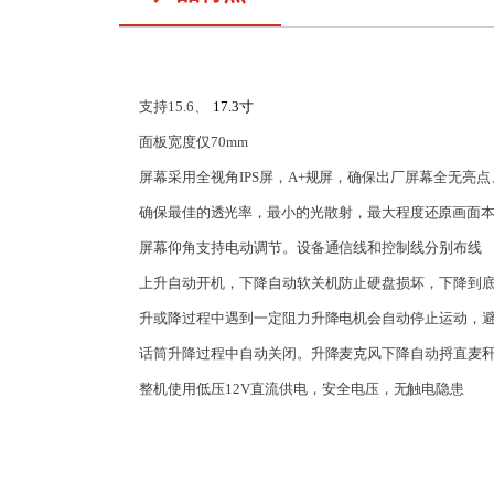
支持
15.6
、
17.
3
寸
面板宽度仅
70mm
屏幕采用全视角
IPS
屏，A+
规
屏，
确
保出
厂
屏幕
全
无亮
点
确保
最
佳的
透
光率
，
最小
的
光散
射
，最
大
程度
还
原画
面
屏幕仰角支持电动调节
。
设备
通
信线
和
控制
线
分别
布
线
上升自动开机，下降自
动
软关
机
防止
硬
盘损
坏
，下
降
到
升
或降过程中遇到一定
阻
力升
降
电机
会
自动
停
止运
动
，
话筒升降过程中自动关
闭
。升
降
麦克
风
下降
自
动捋
直
麦
整机使用低压12V直流供电，安全
电
压，
无
触电
隐
患