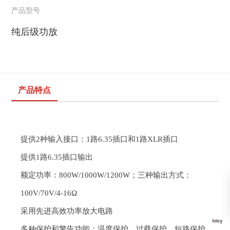
产品型号
纯后级功放
产品特点
提供
2
种输入接口：
1
路
6.35
插口和
1
路
XLR
插口
提供
1
路
6.35
插口
输出
额定功率
：
800W/1000W/1200W
；三
种输出方式：
100V/70V/4-16Ω
采用
先进高效功率放大
电路
多种保护和警告功能：温度保护、过载保护、短路
保护