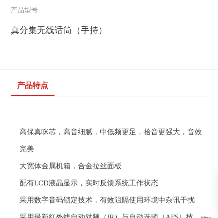
产品型号
真分集无线话筒（手持）
产品特点
高保真
咪芯，高音细腻，中低频更足，拾音更强大，音效
完美
大
宽体金属机箱，合金拉丝面
板
配
有
LCD
液晶显示，实时反馈系统
工作状态
采用数字音码锁定技术，有效阻隔使用环境中杂讯
干扰
采用最新红外线自动对频（
IR
）与自动选频（
AFS
）技