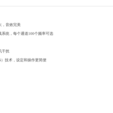
大，音效
完美
线系统，每个通道
100
个频率
可选
讯
干扰
S
）技术，设定和操作更
简便