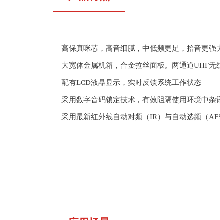
高保真咪芯，高音细腻，中低频更足，拾音更强
大宽体金属机箱，合金拉丝面
板。两
通道
UHF
无
配有
LCD
液晶显示，实时反馈系统
工作状态
采用数字音码锁定技术，有效阻隔使用环境中杂
采用最新红外线自动对频（
IR
）与自动选频（
AF