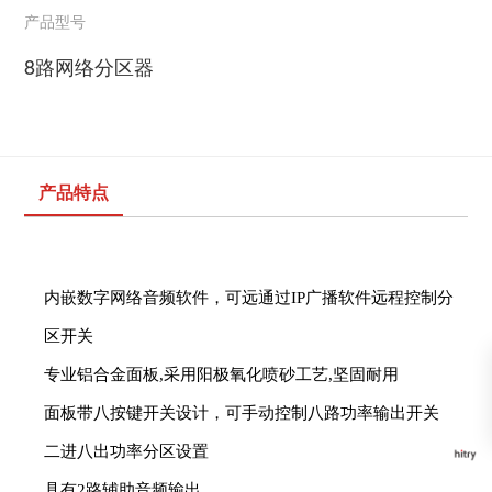
产品型号
8路网络分区器
产品特点
内
嵌数字网络音频软件，可远通过
IP
广播软件远程控制分
区开关
专业
铝合金面板
,
采用阳极氧化喷砂工艺
,
坚固耐用
面
板带八按键开关设计，可手动控制八路功率输出开关
二
进八出功率分区设置
具有
2
路辅助音频输出