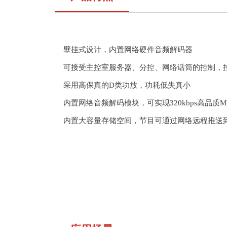
壁挂式设计，内置网络硬件音频
解码器
可接受主控室服务器、分控、网络话筒的控制，
采用高保真的
D
类功放，功耗低失真
小
内置
网络音频解码模块，可实现
320kbps
高品质
M
内置大容量存储空间，节目可通过网络远程推送