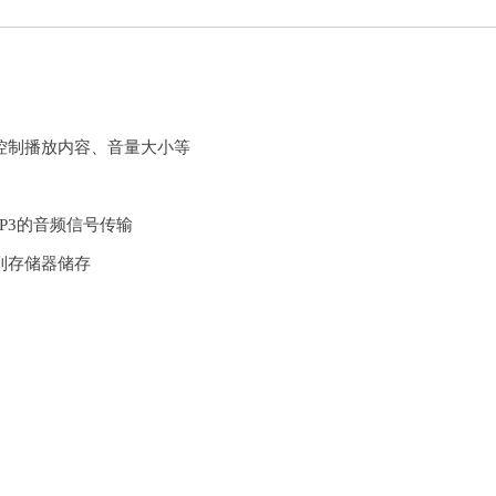
控制播放内容、音量大小
等
P3
的音频信号
传输
到存储器
储存