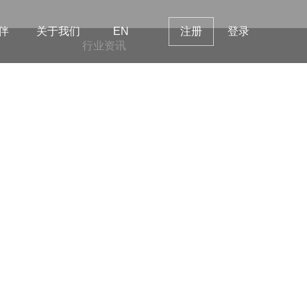
伴
关于我们
EN
注册
登录
行业资讯
新新闻
2025-07-21
喜报！华创视讯成功入选2025年度杭
州市重点科研计划项目
2024-10-31
华创VB600斩获2024年G-Mark设计大
奖
2023-07-26
智慧执法 · 科技赋能 | 华创视讯亮相全
国交通运输智慧执法论坛